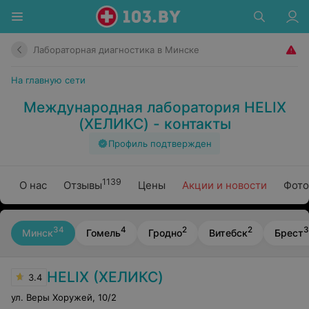
Лабораторная диагностика в Минске
На главную сети
Международная лаборатория HELIX
(ХЕЛИКС) - контакты
Профиль подтвержден
1139
О нас
Отзывы
Цены
Акции и новости
Фото
34
4
2
2
3
Минск
Гомель
Гродно
Витебск
Брест
HELIX (ХЕЛИКС)
3.4
ул. Веры Хоружей
,
10/2