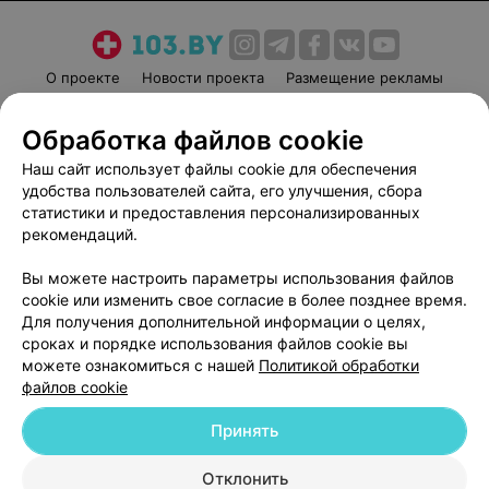
О проекте
Новости проекта
Размещение рекламы
Медицинский маркетинг
Публичный договор
Обработка файлов cookie
Пользовательское соглашение
Способы оплаты
Наш сайт использует файлы cookie для обеспечения
Вакансии
Партнеры
удобства пользователей сайта, его улучшения, сбора
Написать руководителю 103.by
статистики и предоставления персонализированных
Написать в поддержку
рекомендаций.
Персональные настройки cookie
Вы можете настроить параметры использования файлов
Обработка персональных данных
cookie или изменить свое согласие в более позднее время.
Для получения дополнительной информации о целях,
сроках и порядке использования файлов cookie вы
можете ознакомиться с нашей
Политикой обработки
файлов cookie
Принять
© 2026 ООО «Артокс Лаб», УНП 191700409
| 220012, Республика Беларусь,
г. Минск, улица Толбухина, 2, пом. 16 | help@103.by
Отклонить
Карта